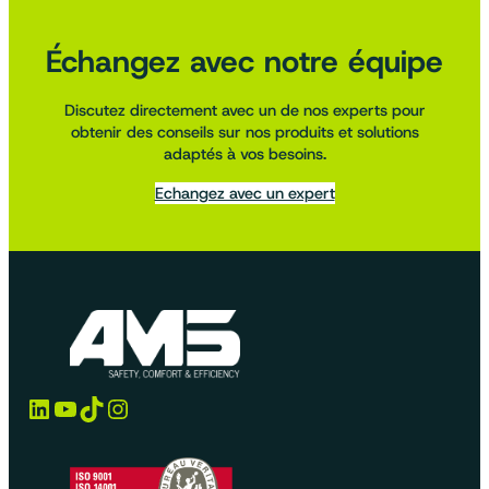
Échangez avec notre équipe
Discutez directement avec un de nos experts pour
obtenir des conseils sur nos produits et solutions
adaptés à vos besoins.
Echangez avec un expert
LinkedIn
YouTube
TikTok
Instagram