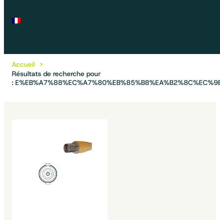
Accueil
Résultats de recherche pour
: E%EB%A7%88%EC%A7%80%EB%85%B8%EA%B2%8C%EC%