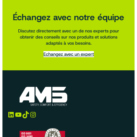
Échangez avec notre équipe
Discutez directement avec un de nos experts pour
obtenir des conseils sur nos produits et solutions
adaptés à vos besoins.
Echangez avec un expert
LinkedIn
YouTube
TikTok
Instagram