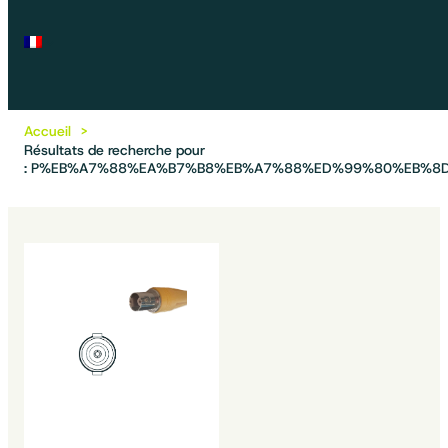
Accueil
Résultats de recherche pour
: P%EB%A7%88%EA%B7%B8%EB%A7%88%ED%99%80%EB%