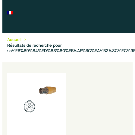
Accueil
Résultats de recherche pour
: o%EB%B9%84%ED%83%80%EB%AF%BC%EA%B2%8C%EC%