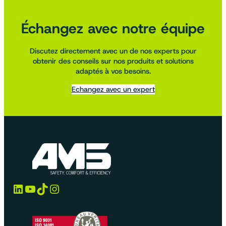
Échangez avec notre équipe
Discutez directement avec un de nos experts pour
obtenir des conseils sur nos produits et solutions
adaptés à vos besoins.
Echangez avec un expert
LinkedIn
YouTube
TikTok
Instagram