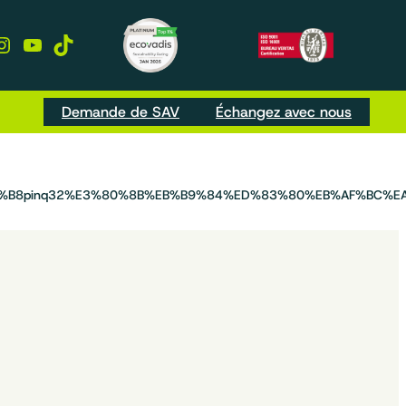
kedIn
Instagram
YouTube
TikTok
Demande de SAV
Échangez avec nous
D%B8pinq32%E3%80%8B%EB%B9%84%ED%83%80%EB%AF%BC