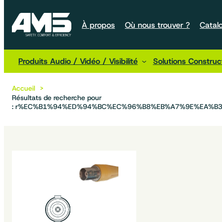
À propos
Où nous trouver ?
Catal
Produits Audio / Vidéo / Visibilité
Solutions Constru
Accueil
Résultats de recherche pour
: r%EC%B1%94%ED%94%BC%EC%96%B8%EB%A7%9E%EA%