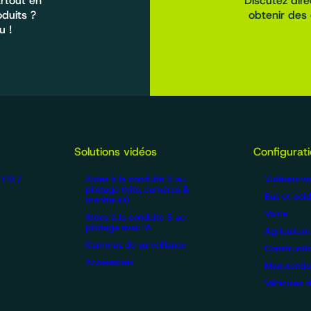
rtout en
Discutez dir
oduits ?
obtenir des 
u !
Solutions vidéos
Configurat
/ FM /
Aides à la conduite & au
Vidéosurvei
pilotage (kits, caméras &
Bus et poid
moniteurs)
Voirie
Aides à la conduite & au
pilotage avec IA
Agriculture
Caméras de surveillance
Constructi
Accessoires
Manutentio
Véhicules de