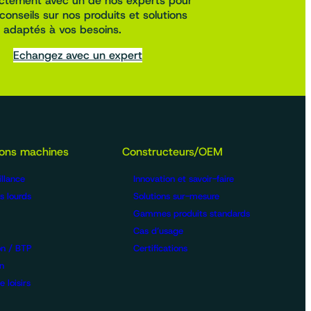
ectement avec un de nos experts pour
conseils sur nos produits et solutions
adaptés à vos besoins.
Echangez avec un expert
ions machines
Constructeurs/OEM
llance
Innovation et savoir-faire
s lourds
Solutions sur-mesure
Gammes produits standards
Cas d’usage
on / BTP
Certifications
n
 loisirs