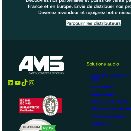
Découvrez nos partenaires et points de vente pa
France et en Europe. Envie de distribuer nos pr
Devenez revendeur et rejoignez notre résea
Parcourir les distributeurs
Solutions audio
Autoradio Bluetooth® 
DAB+
LinkedIn
YouTube
TikTok
Instagram
Microphones
Haut-parleurs
Antennes FM / DAB +
Faisceaux d'adaptation
Supports téléphone
Accessoires