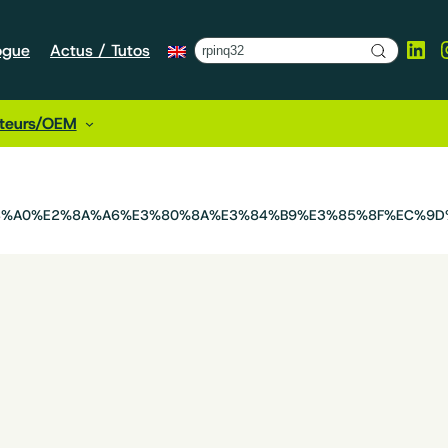
Lin
ogue
Actus / Tutos
cteurs/OEM
B3%A0%E2%8A%A6%E3%80%8A%E3%84%B9%E3%85%8F%EC%9