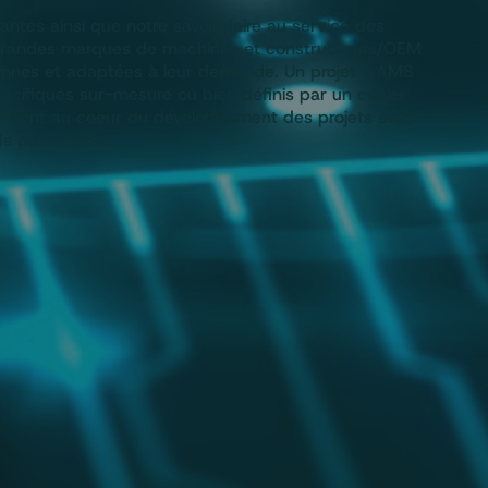
ntes ainsi que notre savoir-faire au service des
 grandes marques de machines et constructeurs/OEM
erennes et adaptées à leur demande. Un projet ? AMS
cifiques sur-mesure ou bien définis par un cahier
ons sont au coeur du développement des projets avec
s partenaires.