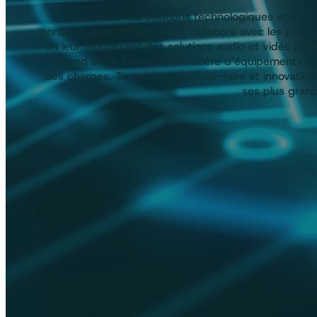
Découvrez nos solutions technologiques et innova
constructeurs et OEM. AMS collabore avec les plus
en leur fournissant des solutions audio et vidéo p
répond à vos besoins en matière d’équipements spé
des charges. Technologies, savoir-faire et innovati
ses plus grand