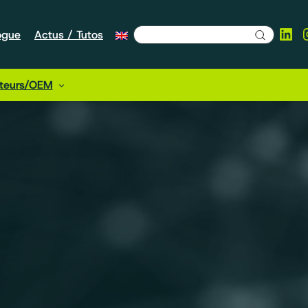
Lin
ogue
Actus / Tutos
cteurs/OEM