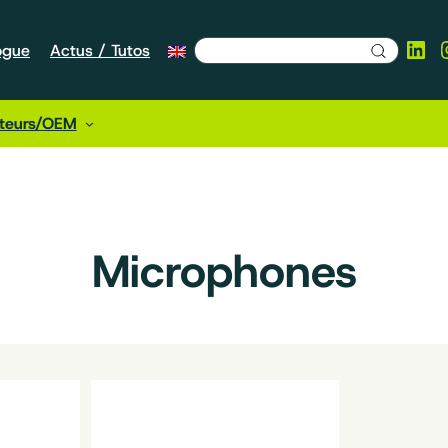
Lin
ogue
Actus / Tutos
cteurs/OEM
Microphones