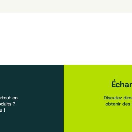
Échan
rtout en
Discutez dir
oduits ?
obtenir des 
u !