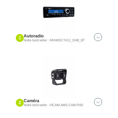
Autoradio
1
Notre best seller : ARAMSCT412_DAB_BT
Découvrez aussi :
Autoradio tuner
Autoradio tuner Mc Cormick
Autoradio Bluetooth® DAB+ Kubota
Autoradio Bluetooth® DAB+ Valtra
Autoradio Bluetooth® DAB+ Massey
Ferguson
Caméra
2
Notre best seller : VICAM-AMS-CAM-FHD