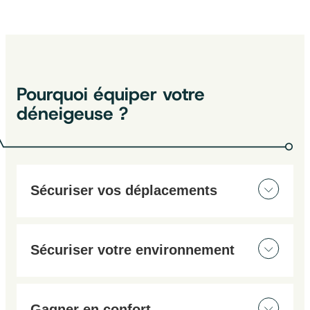
Câble rallonge pour HPD | 10 m
Câble rallonge pour HPD | 5 m
Pourquoi équiper votre
déneigeuse ?
Sécuriser vos déplacements
Travaillez et manœuvrez en toute sécurité, de jour
comme de nuit, grâce à nos caméras adaptées aux
Sécuriser votre environnement
conditions extrêmes.
Travaillez en toute sérénité en ayant une vision
complète autour de votre machine et lors de vos
Gagner en confort