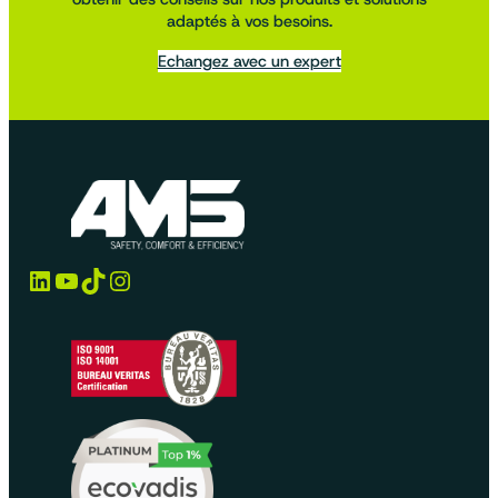
adaptés à vos besoins.
Echangez avec un expert
LinkedIn
YouTube
TikTok
Instagram