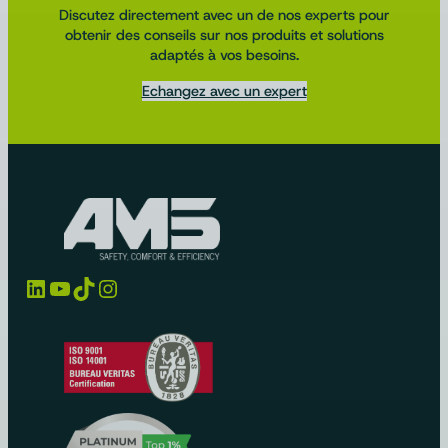
Discutez directement avec un de nos experts pour
obtenir des conseils sur nos produits et solutions
adaptés à vos besoins.
Echangez avec un expert
LinkedIn
YouTube
TikTok
Instagram