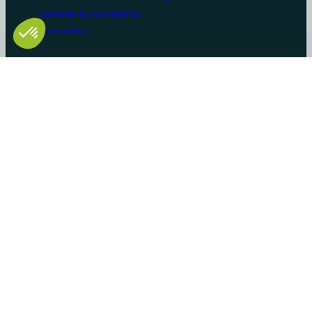
Caméras de surveillance
Accessoires
Configurations machines
Vidéosurveillance
Bus et poids lourds
Voirie
Agriculture
Construction / BTP
Manutention
Véhicules de loisirs
Constructeurs/OEM
Innovation et savoir-faire
Solutions sur-mesure
Gammes produits standards