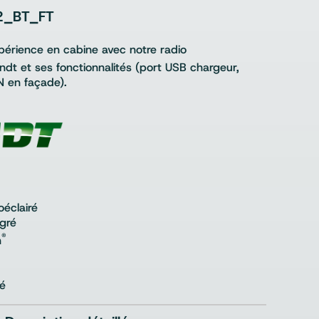
_BT_FT
périence en cabine avec notre radio
t et ses fonctionnalités (port USB chargeur,
 en façade).
oéclairé
gré
®
h
ré