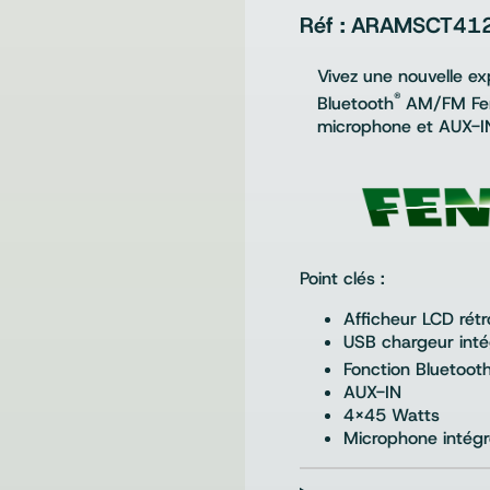
ARAMSCT412
Vivez une nouvelle ex
®
Bluetooth
AM/FM Fend
microphone et AUX-IN
Point clés :
Afficheur LCD rétr
USB chargeur inté
Fonction Bluetoot
AUX-IN
4×45 Watts
Microphone intég