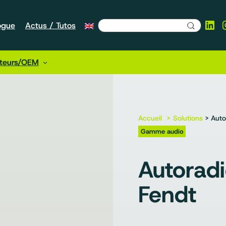
Lin
ogue
Actus / Tutos
cteurs/OEM
Accueil
Solutions
> Auto
Gamme audio
Autoradi
Fendt