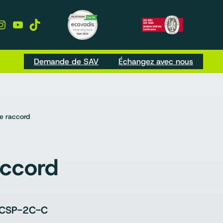
kedIn
Instagram
YouTube
TikTok
Demande de SAV
Échangez avec nous
e raccord
accord
CSP-2C-C