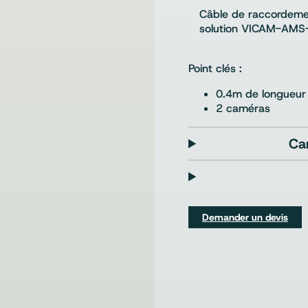
Câble de raccordeme
solution VICAM-AM
Point clés :
0.4m de longueur
2 caméras
Ca
Demander un devis