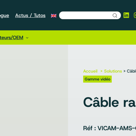
Lin
ogue
Actus / Tutos
cteurs/OEM
Accueil
Solutions
> Câbl
Gamme vidéo
Câble r
VICAM-AMS-