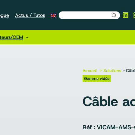
Lin
ogue
Actus / Tutos
cteurs/OEM
Accueil
Solutions
> Câbl
Gamme vidéo
Câble a
VICAM-AMS