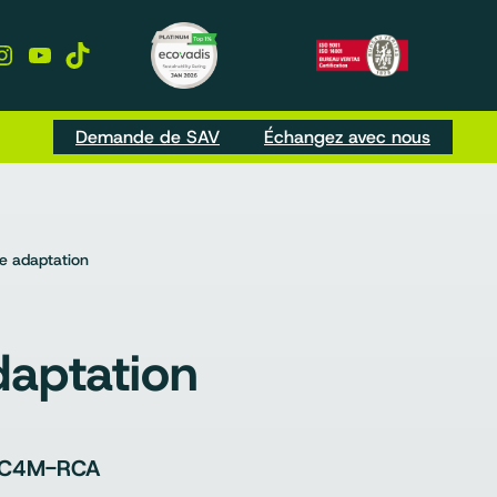
kedIn
Instagram
YouTube
TikTok
Demande de SAV
Échangez avec nous
e adaptation
daptation
-C4M-RCA