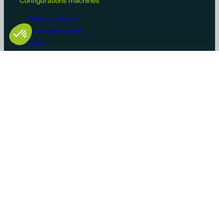
Configurations machines
Vidéosurveillance
Bus et poids lourds
Voirie
Agriculture
Construction / BTP
Manutention
Véhicules de loisirs
Constructeurs/OEM
Innovation et savoir-faire
Solutions sur-mesure
Gammes produits standards
Cas d’usage
Certifications
AMS Soltech