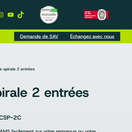
kedIn
Instagram
YouTube
TikTok
Demande de SAV
Échangez avec nous
 spirale 2 entrées
irale 2 entrées
CSP-2C
AMS facilement sur votre remorque ou votre