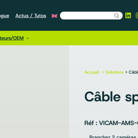
Lin
ogue
Actus / Tutos
cteurs/OEM
Accueil
Solutions
> Câble
Câble sp
VICAM-AMS-
Branchez 2 caméras 