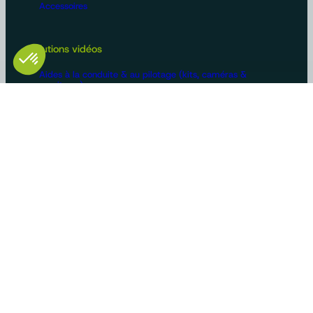
Accessoires
Solutions vidéos
Aides à la conduite & au pilotage (kits, caméras &
moniteurs)
Aides à la conduite & au pilotage avec IA
Caméras de surveillance
Accessoires
Configurations machines
Vidéosurveillance
Bus et poids lourds
Voirie
Agriculture
Construction / BTP
Manutention
Véhicules de loisirs