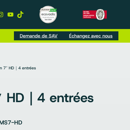
kedIn
Instagram
YouTube
TikTok
Demande de SAV
Échangez avec nous
n 7″ HD｜4 entrées
″ HD｜4 entrées
-MS7-HD