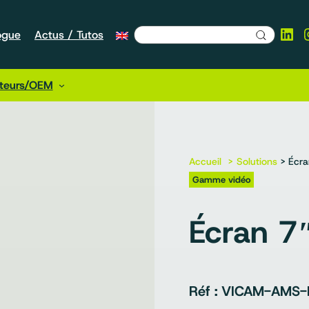
Lin
ogue
Actus / Tutos
cteurs/OEM
Accueil
Solutions
> Écra
Gamme vidéo
Écran 7
VICAM-AMS