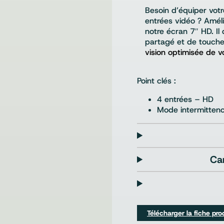
Besoin d’équiper votr
entrées vidéo ? Améli
notre écran 7″ HD. I
partagé et de touches
vision optimisée de 
Point clés :
4 entrées – HD
Mode intermitten
Ca
Télécharger la fiche pro