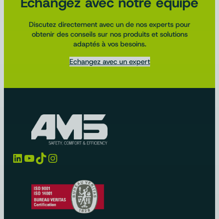
Échangez avec notre équipe
Discutez directement avec un de nos experts pour
obtenir des conseils sur nos produits et solutions
adaptés à vos besoins.
Echangez avec un expert
LinkedIn
YouTube
TikTok
Instagram