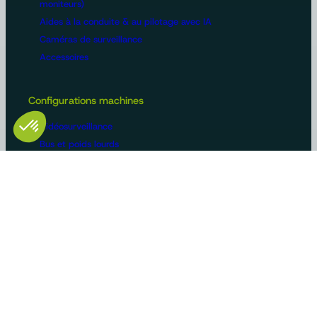
moniteurs)
Aides à la conduite & au pilotage avec IA
Caméras de surveillance
Accessoires
Configurations machines
Vidéosurveillance
Bus et poids lourds
Voirie
Agriculture
Construction / BTP
Manutention
Véhicules de loisirs
Constructeurs/OEM
Innovation et savoir-faire