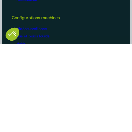
Configurations machines
Vidéosurveillance
Bus et poids lourds
Voirie
Agriculture
Construction / BTP
Manutention
Véhicules de loisirs
Constructeurs/OEM
Innovation et savoir-faire
Solutions sur-mesure
Gammes produits standards
Cas d’usage
Certifications