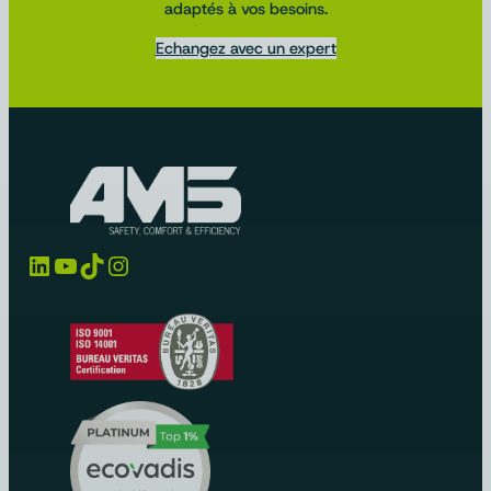
adaptés à vos besoins.
Echangez avec un expert
LinkedIn
YouTube
TikTok
Instagram