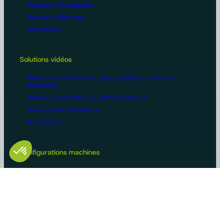
Faisceaux d'adaptation
Supports téléphone
Accessoires
Solutions vidéos
Aides à la conduite & au pilotage (kits, caméras &
moniteurs)
Aides à la conduite & au pilotage avec IA
Caméras de surveillance
Accessoires
Configurations machines
Vidéosurveillance
Bus et poids lourds
Voirie
Agriculture
Construction / BTP