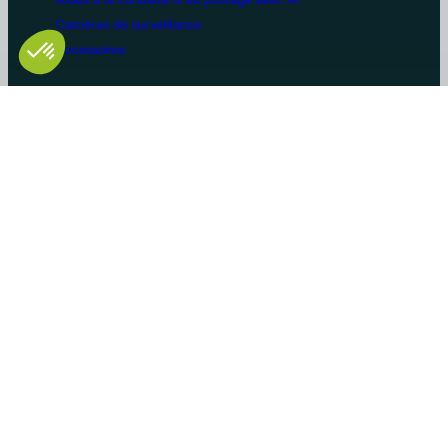
Caméras de surveillance
Accessoires
Configurations machines
Vidéosurveillance
Bus et poids lourds
Voirie
Agriculture
Construction / BTP
Manutention
Véhicules de loisirs
Constructeurs/OEM
Innovation et savoir-faire
Solutions sur-mesure
Gammes produits standards