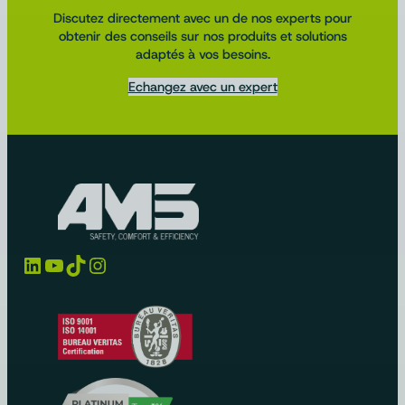
Discutez directement avec un de nos experts pour
obtenir des conseils sur nos produits et solutions
adaptés à vos besoins.
Echangez avec un expert
LinkedIn
YouTube
TikTok
Instagram