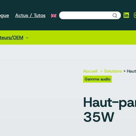
Lin
ogue
Actus / Tutos
cteurs/OEM
Accueil
Solutions
> Haut
Gamme audio
Haut-pa
35W