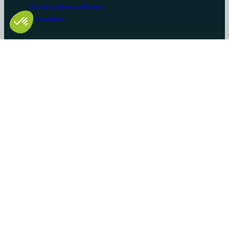
Caméras de surveillance
Accessoires
Configurations machines
Vidéosurveillance
Bus et poids lourds
Voirie
Agriculture
Construction / BTP
Manutention
Véhicules de loisirs
Constructeurs/OEM
Innovation et savoir-faire
Solutions sur-mesure
Gammes produits standards