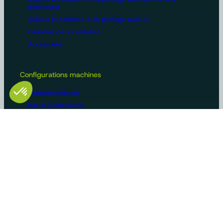
moniteurs)
Aides à la conduite & au pilotage avec IA
Caméras de surveillance
Accessoires
Configurations machines
Vidéosurveillance
Bus et poids lourds
Voirie
Agriculture
Construction / BTP
Manutention
Véhicules de loisirs
Constructeurs/OEM
Innovation et savoir-faire