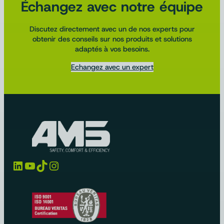
Échangez avec notre équipe
Discutez directement avec un de nos experts pour
obtenir des conseils sur nos produits et solutions
adaptés à vos besoins.
Echangez avec un expert
LinkedIn
YouTube
TikTok
Instagram