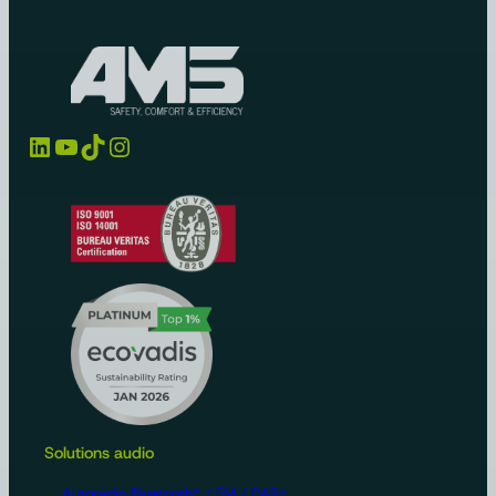
LinkedIn
YouTube
TikTok
Instagram
Solutions audio
Autoradio Bluetooth® / FM / DAB+