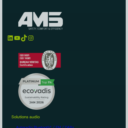
LinkedIn
YouTube
TikTok
Instagram
Solutions audio
Autoradio Bluetooth® / FM / DAB+