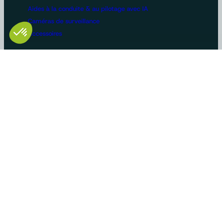
Aides à la conduite & au pilotage avec IA
Caméras de surveillance
Accessoires
Configurations machines
Vidéosurveillance
Bus et poids lourds
Voirie
Agriculture
Construction / BTP
Manutention
Véhicules de loisirs
Constructeurs/OEM
Innovation et savoir-faire
Solutions sur-mesure