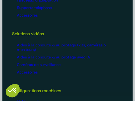
Faisceaux d'adaptation
Supports téléphone
Accessoires
Solutions vidéos
Aides à la conduite & au pilotage (kits, caméras &
moniteurs)
Aides à la conduite & au pilotage avec IA
Caméras de surveillance
Accessoires
Configurations machines
Vidéosurveillance
Bus et poids lourds
Voirie
Agriculture
Construction / BTP