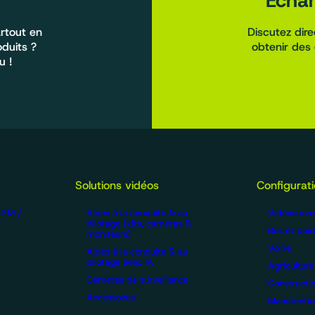
Échan
rtout en
Discutez dir
oduits ?
obtenir des 
u !
Solutions vidéos
Configurat
/ FM /
Aides à la conduite & au
Vidéosurvei
pilotage (kits, caméras &
Bus et poid
moniteurs)
Voirie
Aides à la conduite & au
pilotage avec IA
Agriculture
Caméras de surveillance
Constructi
Accessoires
Manutentio