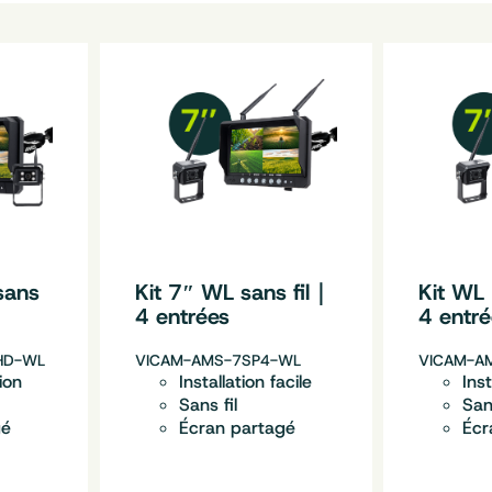
sans
Kit 7″ WL sans fil｜
Kit WL 
4 entrées
4 entr
HD-WL
VICAM-AMS-7SP4-WL
VICAM-A
ion
Installation facile
Inst
Sans fil
Sans
gé
Écran partagé
Écr