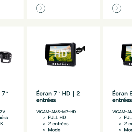
 7″
Écran 7″ HD｜2
Écran
entrées
entrée
2V
VICAM-AMS-M7-HD
VICAM-A
méra
FULL HD
FUL
9K
2 entrées
2 e
Mode
Mo