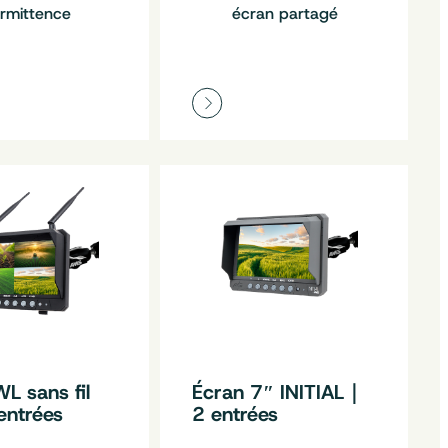
ermittence
écran partagé
L sans fil
Écran 7″ INITIAL｜
ntrées
2 entrées