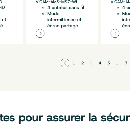
D
VICAM-AMS-MS7-WL
VICAM-A
 HD
4 entrées sans fil
4 e
Mode
Mo
 et
intermittence et
int
gé
écran partagé
écr
1
2
3
4
5
…
7
es pour assurer la sécur