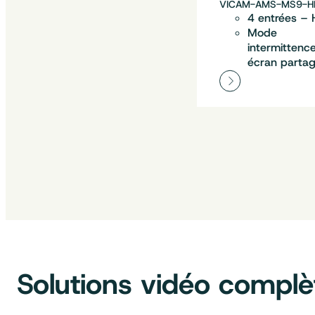
VICAM-AMS-MS9-H
4 entrées –
Mode
intermittence
écran parta
Solutions vidéo complèt