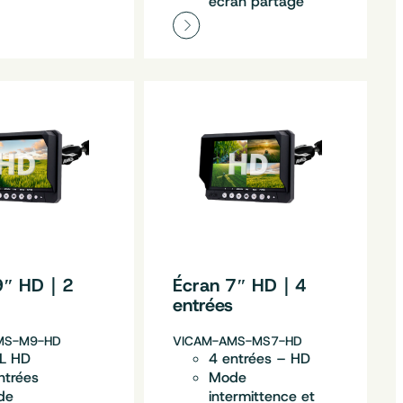
écran partagé
 9″ HD｜2
Écran 7″ HD｜4
s
entrées
MS-M9-HD
VICAM-AMS-MS7-HD
L HD
4 entrées – HD
ntrées
Mode
de
intermittence et