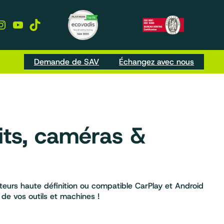
kedIn
Instagram
YouTube
TikTok
Demande de SAV
Échangez avec nous
kits, caméras &
teurs haute définition ou compatible CarPlay et Android
 de vos outils et machines !