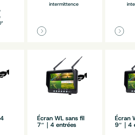
intermittence
int
e
e
0°
｜4
Écran WL sans fil
Écran W
7″｜4 entrées
9″｜4 e