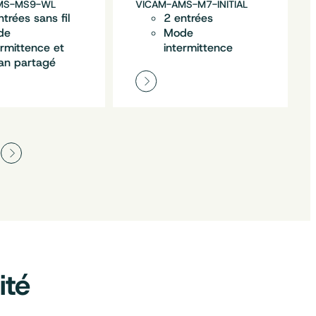
MS-MS9-WL
VICAM-AMS-M7-INITIAL
ntrées sans fil
2 entrées
de
Mode
ermittence et
intermittence
an partagé
ité