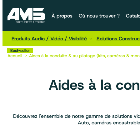
À propos
Où nous trouver ?
Catal
Produits Audio / Vidéo / Visibilité
Solutions Constru
Best-seller
Best-seller
Best-seller
Best-seller
Accueil
Aides à la conduite & au pilotage (kits, caméras & mon
Aides à la con
Découvrez l’ensemble de notre gamme de solutions vidéo
Auto, caméras encastrables 