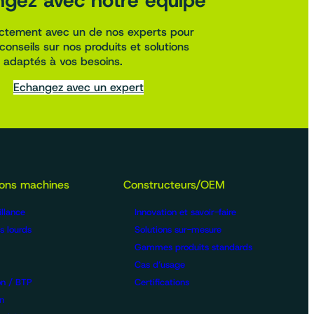
gez avec notre équipe
ectement avec un de nos experts pour
conseils sur nos produits et solutions
adaptés à vos besoins.
Echangez avec un expert
ions machines
Constructeurs/OEM
llance
Innovation et savoir-faire
s lourds
Solutions sur-mesure
Gammes produits standards
Cas d’usage
on / BTP
Certifications
n