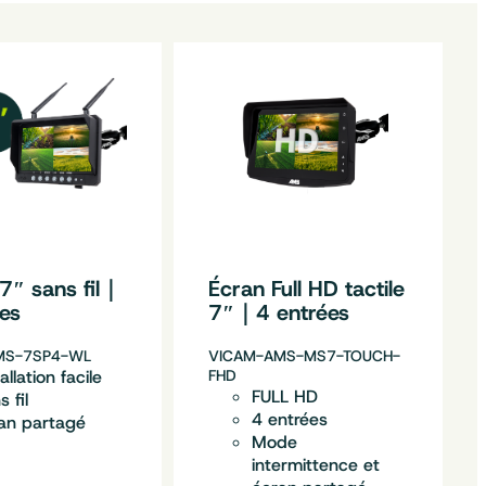
7″ sans fil｜
Écran Full HD tactile
ées
7″｜4 entrées
MS-7SP4-WL
VICAM-AMS-MS7-TOUCH-
allation facile
FHD
FULL HD
 fil
4 entrées
an partagé
Mode
intermittence et