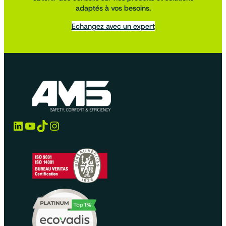
adaptés à vos besoins.
Echangez avec un expert
LinkedIn
YouTube
TikTok
Instagram