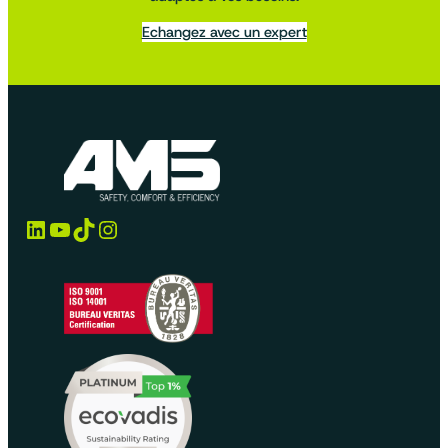
Echangez avec un expert
LinkedIn
YouTube
TikTok
Instagram