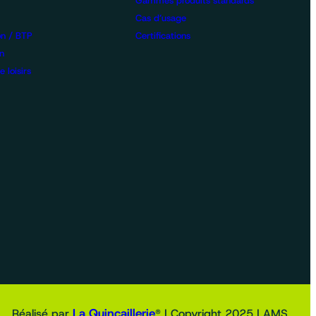
Gammes produits standards
Cas d’usage
on / BTP
Certifications
n
 loisirs
La Quincaillerie
Réalisé par
® | Copyright 2025 | AMS