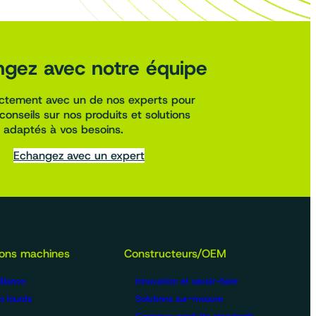
gez avec notre équipe
ectement avec un de nos experts pour
conseils sur nos produits et solutions
adaptés à vos besoins.
Echangez avec un expert
ions machines
Constructeurs/OEM
llance
Innovation et savoir-faire
s lourds
Solutions sur-mesure