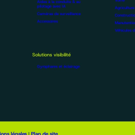
Voirie
Aides à la conduite & au
pilotage avec IA
Agriculture
Caméras de surveillance
Constructi
Accessoires
Manutentio
Véhicules de
Solutions visibilité
Gyrophares et éclairage
ons légales
Plan de site
|