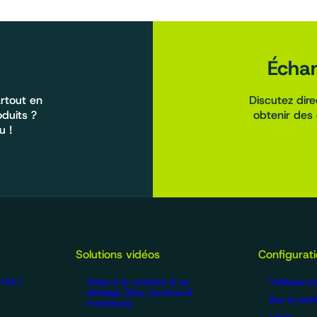
Échan
rtout en
Discutez dir
oduits ?
obtenir des 
u !
Solutions vidéos
Configurat
/ FM /
Aides à la conduite & au
Vidéosurvei
pilotage (kits, caméras &
Bus et poid
moniteurs)