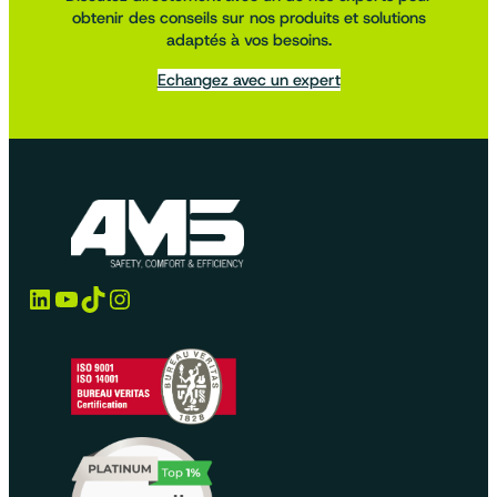
obtenir des conseils sur nos produits et solutions
adaptés à vos besoins.
Echangez avec un expert
LinkedIn
YouTube
TikTok
Instagram