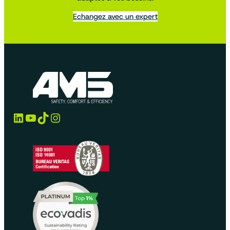
Echangez avec un expert
LinkedIn
YouTube
TikTok
Instagram