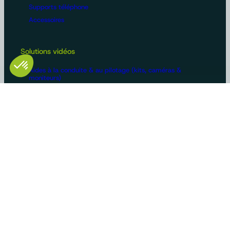
Supports téléphone
Accessoires
Solutions vidéos
Aides à la conduite & au pilotage (kits, caméras &
moniteurs)
Aides à la conduite & au pilotage avec IA
Caméras de surveillance
Accessoires
Configurations machines
Vidéosurveillance
Bus et poids lourds
Voirie
Agriculture
Construction / BTP