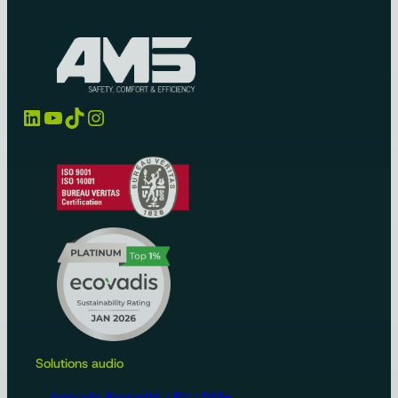
LinkedIn
YouTube
TikTok
Instagram
Solutions audio
Autoradio Bluetooth® / FM / DAB+