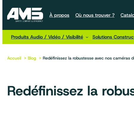
À propos
Où nous trouver ?
Catal
Produits Audio / Vidéo / Visibilité
Solutions Constru
Aller
au
contenu
Accueil
Blog
Redéfinissez la robustesse avec nos caméras d
Redéfinissez la robu