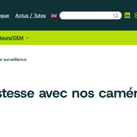
Lin
ogue
Actus / Tutos
cteurs/OEM
e surveillance
stesse avec nos camér