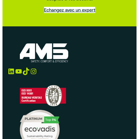
Echangez avec un expert
LinkedIn
YouTube
TikTok
Instagram