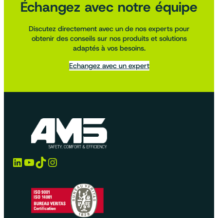
Échangez avec notre équipe
Discutez directement avec un de nos experts pour
obtenir des conseils sur nos produits et solutions
adaptés à vos besoins.
Echangez avec un expert
LinkedIn
YouTube
TikTok
Instagram