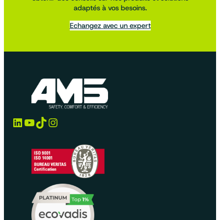
adaptés à vos besoins.
Echangez avec un expert
LinkedIn
YouTube
TikTok
Instagram