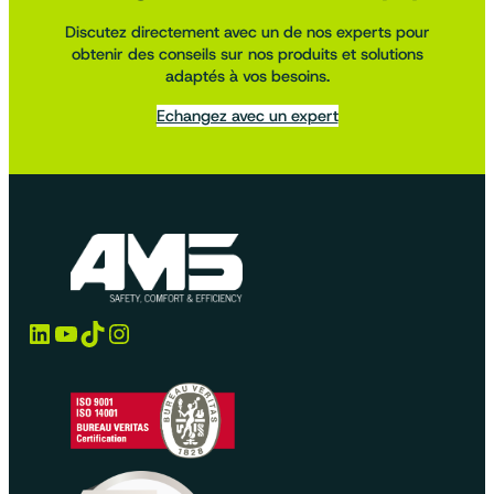
Discutez directement avec un de nos experts pour
obtenir des conseils sur nos produits et solutions
adaptés à vos besoins.
Echangez avec un expert
LinkedIn
YouTube
TikTok
Instagram