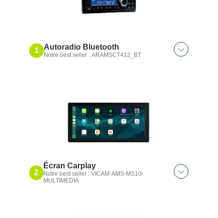
Autoradio Bluetooth
1
Notre best seller : ARAMSCT412_BT
Découvrez aussi :
Autoradio tuner
Autoradio Bluetooth® DAB+
Autoradio Bluetooth® DAB+ INITIAL
Écran Carplay
2
Notre best seller : VICAM-AMS-MS10-
MULTIMEDIA
Découvrez aussi :
Écran Full HD tactile 7″｜4 entrées
Écran 7″ HD｜4 entrées