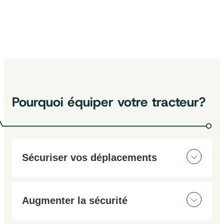
Découvrez aussi :
Support de téléphone induction à
pince
Support de téléphone induction à
bride
Support de téléphone à ventouse
Support téléphone à pince
Support de téléphone à bride
Pourquoi équiper votre tracteur?
Sécuriser vos déplacements
Travaillez et manœuvrez en toute sécurité, de jour
comme de nuit, grâce à nos caméras adaptées aux
Augmenter la sécurité
conditions agricoles.