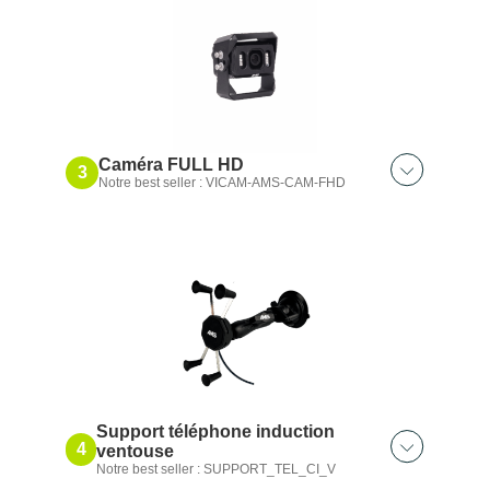
Écran 9″ HD｜4 entrées
Écran WL sans fil 9″｜4 entrées
Caméra FULL HD
3
Notre best seller : VICAM-AMS-CAM-FHD
Découvrez aussi :
Caméra FHD｜120° horizontal
Caméra CAM PAL｜120°
Caméra 120°｜INITIAL
Support 88mm｜Magnétique
Support 66mm｜Magnétique
Support téléphone induction
4
ventouse
Notre best seller : SUPPORT_TEL_CI_V