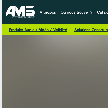
À propos
Où nous trouver ?
Catal
Produits Audio / Vidéo / Visibilité
Solutions Constru