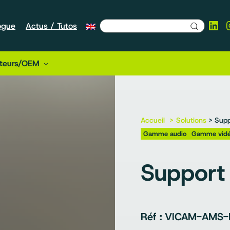
Lin
ogue
Actus / Tutos
cteurs/OEM
Accueil
Solutions
> Supp
Gamme audio
Gamme vid
Support
VICAM-AMS