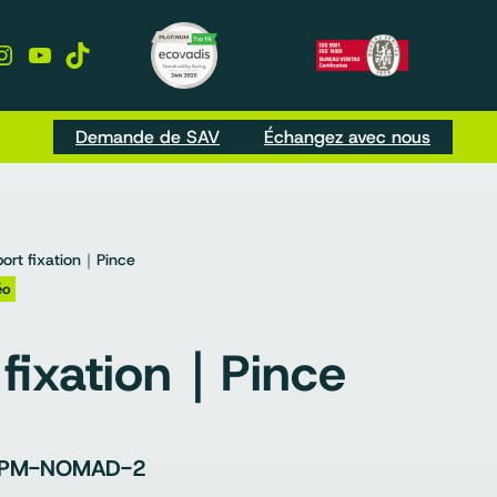
kedIn
Instagram
YouTube
TikTok
Demande de SAV
Échangez avec nous
ort fixation｜Pince
éo
 fixation｜Pince
-PM-NOMAD-2