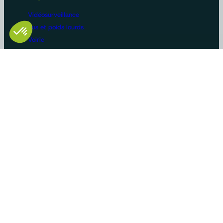
Vidéosurveillance
Bus et poids lourds
Voirie
Agriculture
Construction / BTP
Manutention
Véhicules de loisirs
Constructeurs/OEM
Innovation et savoir-faire
Solutions sur-mesure
Gammes produits standards
Cas d’usage
Certifications
AMS Soltech