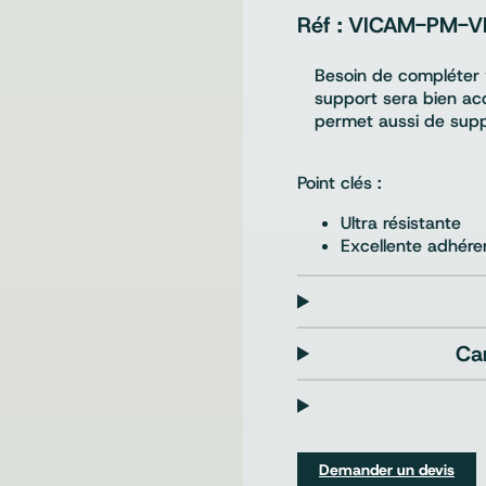
VICAM-PM-V
Besoin de compléter 
support sera bien accr
permet aussi de sup
Point clés :
Ultra résistante
Excellente adhér
Ca
Demander un devis