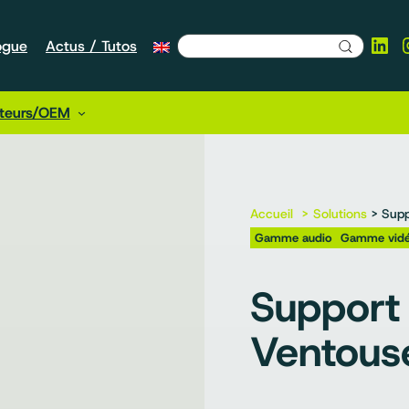
Lin
ogue
Actus / Tutos
cteurs/OEM
Accueil
Solutions
> Supp
Gamme audio
Gamme vid
Support
Ventous