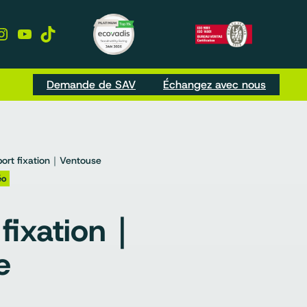
kedIn
Instagram
YouTube
TikTok
Demande de SAV
Échangez avec nous
ort fixation｜Ventouse
éo
 fixation｜
e