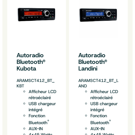
Autoradio
Autoradio
Bluetooth®
Bluetooth®
Kubota
Landini
ARAMSCT412_BT_
ARAMSCT412_BT_L
KBT
AND
Afficheur LCD
Afficheur LCD
rétroéclairé
rétroéclairé
USB chargeur
USB chargeur
intégré
intégré
Fonction
Fonction
®
®
Bluetooth
Bluetooth
AUX-IN
AUX-IN
4×45 Watts
4×45 Watts