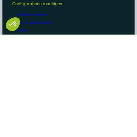
Configurations machines
Vidéosurveillance
Bus et poids lourds
Voirie
Agriculture
Construction / BTP
Manutention
Véhicules de loisirs
Constructeurs/OEM
Innovation et savoir-faire
Solutions sur-mesure
Gammes produits standards
Cas d’usage
Certifications