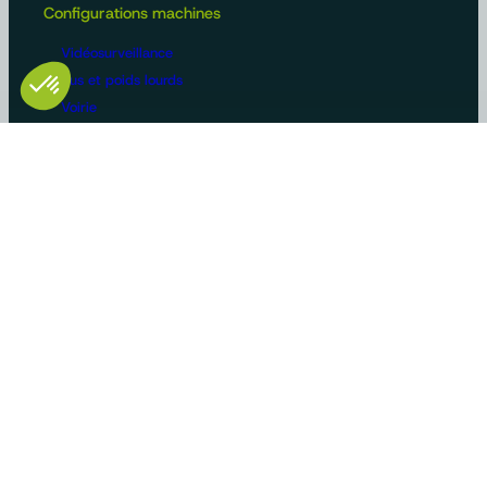
Configurations machines
Vidéosurveillance
Bus et poids lourds
Voirie
Agriculture
Construction / BTP
Manutention
Véhicules de loisirs
Constructeurs/OEM
Innovation et savoir-faire
Solutions sur-mesure
Gammes produits standards
Cas d’usage
Certifications