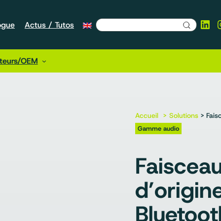
Lin
ogue
Actus / Tutos
cteurs/OEM
Accueil
Solutions
> Fais
Gamme audio
Faiscea
d’origin
Bluetoot