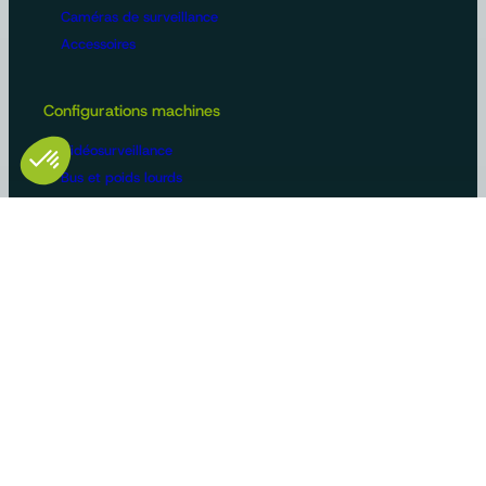
Caméras de surveillance
Accessoires
Configurations machines
Vidéosurveillance
Bus et poids lourds
Voirie
Agriculture
Construction / BTP
Manutention
Véhicules de loisirs
Constructeurs/OEM
Innovation et savoir-faire
Solutions sur-mesure
Gammes produits standards